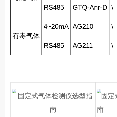
RS485
GTQ-Anr-D
\
4~20mA
AG210
\
有毒气体
RS485
AG211
\